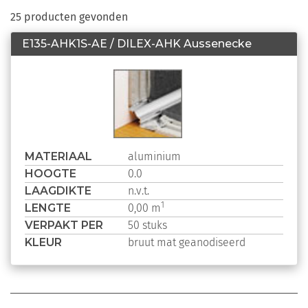
25 producten gevonden
E135-AHK1S-AE / DILEX-AHK Aussenecke
MATERIAAL
aluminium
HOOGTE
0.0
LAAGDIKTE
n.v.t.
LENGTE
1
0,00 m
VERPAKT PER
50 stuks
KLEUR
bruut mat geanodiseerd