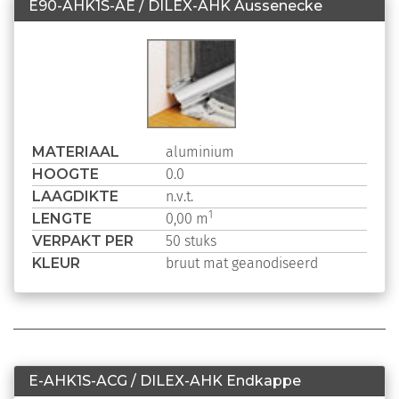
E90-AHK1S-AE / DILEX-AHK Aussenecke
MATERIAAL
aluminium
HOOGTE
0.0
LAAGDIKTE
n.v.t.
LENGTE
1
0,00 m
VERPAKT PER
50 stuks
KLEUR
bruut mat geanodiseerd
E-AHK1S-ACG / DILEX-AHK Endkappe