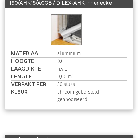
I90/AHK1S/ACGB / DILEX-AHK Innenecke
MATERIAAL
aluminium
HOOGTE
0.0
LAAGDIKTE
n.v.t.
LENGTE
1
0,00 m
VERPAKT PER
50 stuks
KLEUR
chroom geborsteld
geanodiseerd