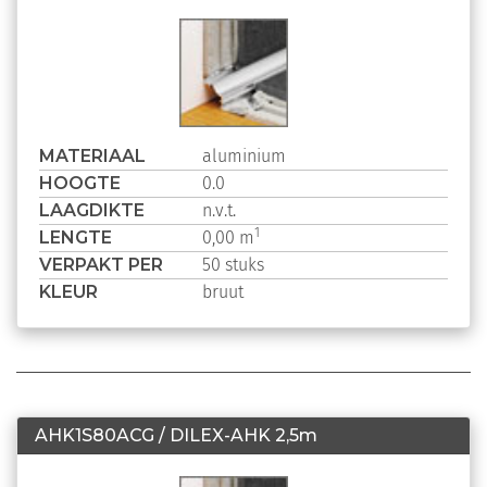
MATERIAAL
aluminium
HOOGTE
0.0
LAAGDIKTE
n.v.t.
LENGTE
1
0,00 m
VERPAKT PER
50 stuks
KLEUR
bruut
AHK1S80ACG / DILEX-AHK 2,5m