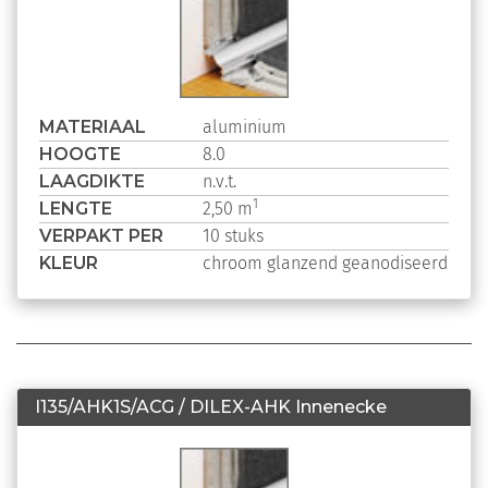
MATERIAAL
aluminium
HOOGTE
8.0
LAAGDIKTE
n.v.t.
LENGTE
1
2,50 m
VERPAKT PER
10 stuks
KLEUR
chroom glanzend geanodiseerd
I135/AHK1S/ACG / DILEX-AHK Innenecke