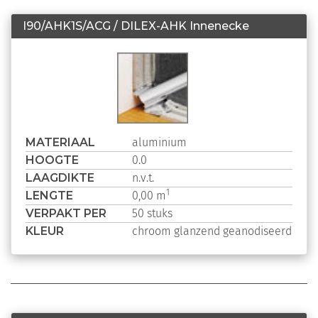
I90/AHK1S/ACG / DILEX-AHK Innenecke
MATERIAAL
aluminium
HOOGTE
0.0
LAAGDIKTE
n.v.t.
LENGTE
1
0,00 m
VERPAKT PER
50 stuks
KLEUR
chroom glanzend geanodiseerd