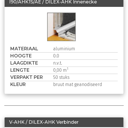
I90/AHK1S/AE / DILEX-AHK Innenecke
MATERIAAL
aluminium
HOOGTE
0.0
LAAGDIKTE
n.v.t.
LENGTE
1
0,00 m
VERPAKT PER
50 stuks
KLEUR
bruut mat geanodiseerd
V-AHK / DILEX-AHK Verbinder