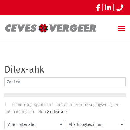
Dilex-ahk
|
home
tegelprofielen- en systemen
bewegingsvoeg- en
ontspanningsprofielen
dilex-ahk