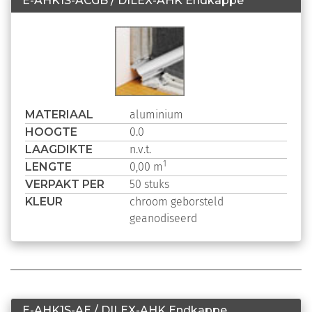
E-AHK1S-ACGB / DILEX-AHK Endkappe
MATERIAAL
aluminium
HOOGTE
0.0
LAAGDIKTE
n.v.t.
LENGTE
1
0,00 m
VERPAKT PER
50 stuks
KLEUR
chroom geborsteld
geanodiseerd
E-AHK1S-AE / DILEX-AHK Endkappe