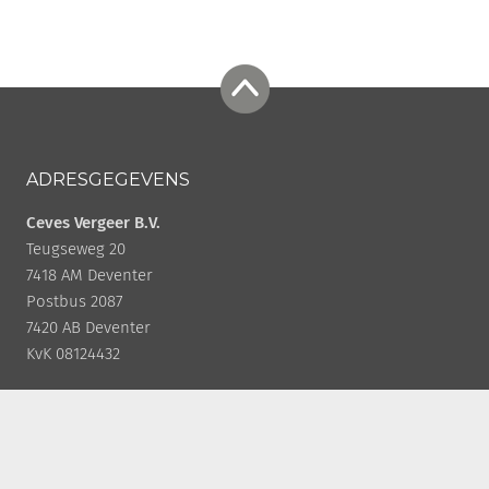
ADRESGEGEVENS
Ceves Vergeer B.V.
Teugseweg 20
7418 AM Deventer
Postbus 2087
7420 AB Deventer
KvK 08124432
CONTACT
+31 (0)570 50 38 30
info@cevesvergeer.nl