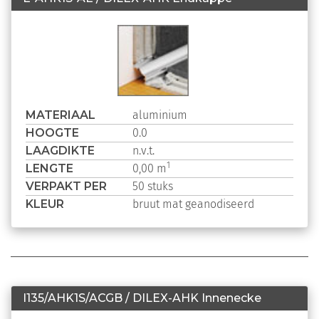
MATERIAAL
aluminium
HOOGTE
0.0
LAAGDIKTE
n.v.t.
LENGTE
1
0,00 m
VERPAKT PER
50 stuks
KLEUR
bruut mat geanodiseerd
I135/AHK1S/ACGB / DILEX-AHK Innenecke