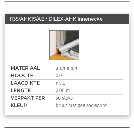
I135/AHK1S/AE / DILEX-AHK Innenecke
MATERIAAL
aluminium
HOOGTE
0.0
LAAGDIKTE
n.v.t.
LENGTE
1
0,00 m
VERPAKT PER
50 stuks
KLEUR
bruut mat geanodiseerd