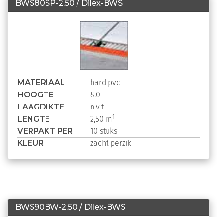
BWS80SP-2.50 / Dilex-BWS
MATERIAAL
hard pvc
HOOGTE
8.0
LAAGDIKTE
n.v.t.
LENGTE
1
2,50 m
VERPAKT PER
10 stuks
KLEUR
zacht perzik
BWS90BW-2.50 / Dilex-BWS