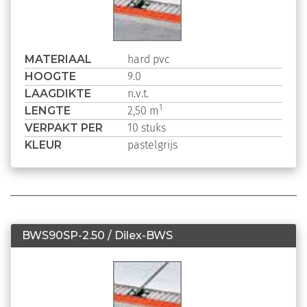
MATERIAAL
hard pvc
HOOGTE
9.0
LAAGDIKTE
n.v.t.
LENGTE
1
2,50 m
VERPAKT PER
10 stuks
KLEUR
pastelgrijs
BWS90SP-2.50 / Dilex-BWS