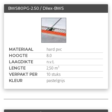
BWS80PG-2.50 / Dilex-BWS
MATERIAAL
hard pvc
HOOGTE
8.0
LAAGDIKTE
n.v.t.
LENGTE
1
2,50 m
VERPAKT PER
10 stuks
KLEUR
pastelgrijs