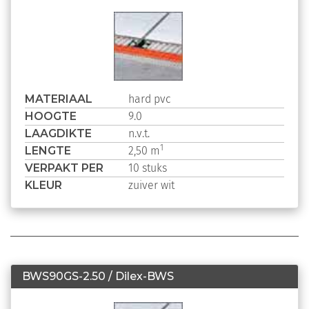
MATERIAAL
hard pvc
HOOGTE
9.0
LAAGDIKTE
n.v.t.
LENGTE
1
2,50 m
VERPAKT PER
10 stuks
KLEUR
zuiver wit
BWS90GS-2.50 / Dilex-BWS