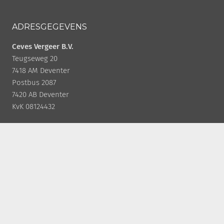
ADRESGEGEVENS
Ceves Vergeer B.V.
Teugseweg 20
7418 AM Deventer
Postbus 2087
7420 AB Deventer
KvK 08124432
CONTACT
+31 (0)570 50 38 30
info@cevesvergeer.nl
Offerte aanvragen
SOCIAL MEDIA