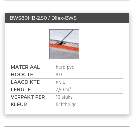
BWS80HB-2.50 / Dilex-BWS
MATERIAAL
hard pvc
HOOGTE
8.0
LAAGDIKTE
n.v.t.
LENGTE
1
2,50 m
VERPAKT PER
10 stuks
KLEUR
lichtbeige