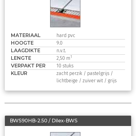
MATERIAAL
hard pvc
HOOGTE
9.0
LAAGDIKTE
n.v.t.
LENGTE
1
2,50 m
VERPAKT PER
10 stuks
KLEUR
zacht perzik /
pastelgrijs /
lichtbeige /
zuiver wit /
grijs
BWS90HB-2.50 / Dilex-BWS