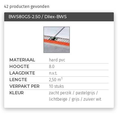
42 producten gevonden
BWS80GS-2.50 / Dilex-BWS
MATERIAAL
hard pvc
HOOGTE
8.0
LAAGDIKTE
n.v.t.
LENGTE
1
2,50 m
VERPAKT PER
10 stuks
KLEUR
zacht perzik /
pastelgrijs /
lichtbeige /
grijs /
zuiver wit