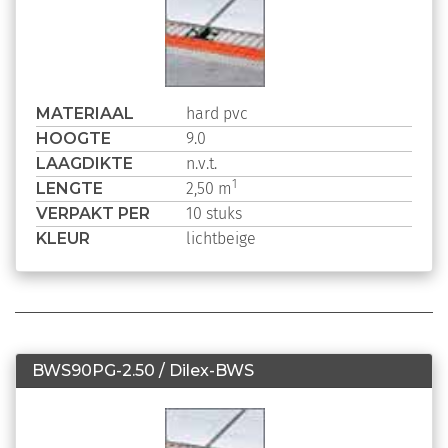
MATERIAAL
hard pvc
HOOGTE
9.0
LAAGDIKTE
n.v.t.
LENGTE
1
2,50 m
VERPAKT PER
10 stuks
KLEUR
lichtbeige
BWS90PG-2.50 / Dilex-BWS