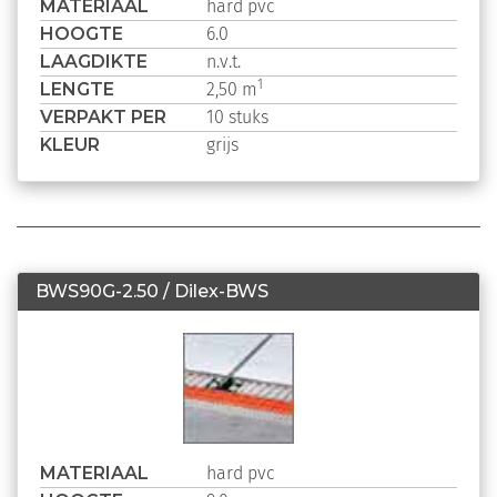
MATERIAAL
hard pvc
HOOGTE
6.0
LAAGDIKTE
n.v.t.
LENGTE
1
2,50 m
VERPAKT PER
10 stuks
KLEUR
grijs
BWS90G-2.50 / Dilex-BWS
MATERIAAL
hard pvc