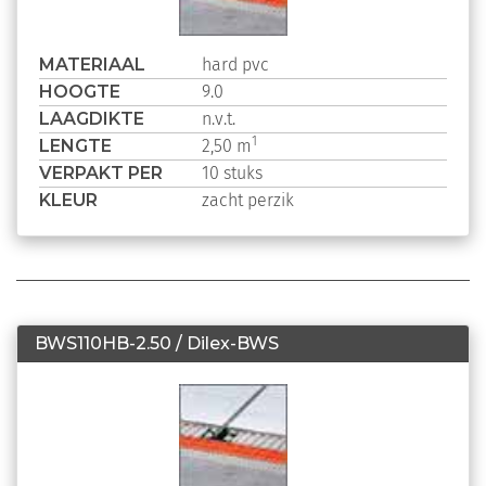
MATERIAAL
hard pvc
HOOGTE
9.0
LAAGDIKTE
n.v.t.
LENGTE
1
2,50 m
VERPAKT PER
10 stuks
KLEUR
zacht perzik
BWS110HB-2.50 / Dilex-BWS