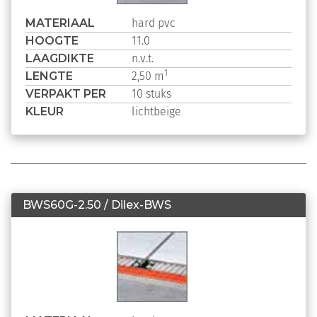
MATERIAAL
hard pvc
HOOGTE
11.0
LAAGDIKTE
n.v.t.
LENGTE
1
2,50 m
VERPAKT PER
10 stuks
KLEUR
lichtbeige
BWS60G-2.50 / Dilex-BWS