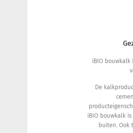
Ge
iBIO bouwkalk 
v
De kalkproduct
cement
producteigensch
iBIO bouwkalk is
buiten. Ook 