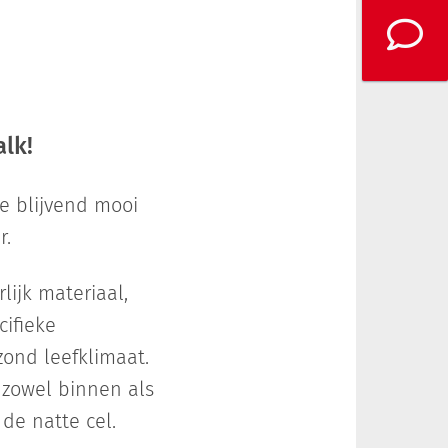
lk!
e blijvend mooi
r.
lijk materiaal,
cifieke
ond leefklimaat.
 zowel binnen als
de natte cel.