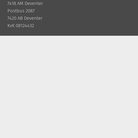
7418 AM Deventer
Postbus 2087
7420 AB Deventer
KvK 08124432
CONTACT
+31 (0)570 50 38 30
info@cevesvergeer.nl
Offerte aanvragen
SOCIAL MEDIA